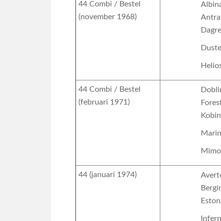
44 Combi / Bestel
Albin
(november 1968)
Antra
Dagr
Dust
Helio
44 Combi / Bestel
Dobli
(februari 1971)
Fores
Kobin
Mari
Mimo
44 (januari 1974)
Avert
Bergi
Eston
Infer