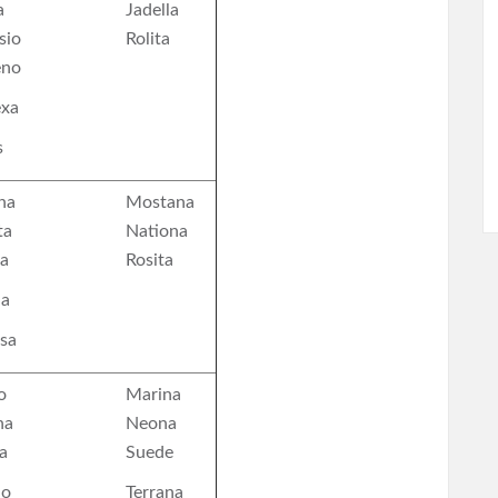
a
Jadella
sio
Rolita
eno
exa
s
na
Mostana
ta
Nationa
a
Rosita
na
sa
o
Marina
na
Neona
a
Suede
no
Terrana