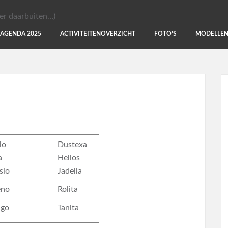
AGENDA 2025
ACTIVITEITENOVERZICHT
FOTO’S
MODELLE
lo
Dustexa
a
Helios
sio
Jadella
eno
Rolita
ngo
Tanita