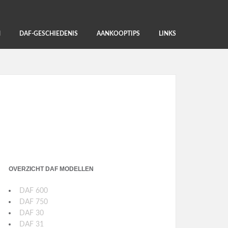
N
DAF-GESCHIEDENIS
AANKOOPTIPS
LINKS
OVERZICHT DAF MODELLEN
DAF 600
DAF 750
DAF 30
DAF 31